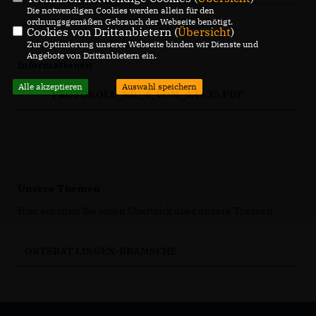
Die notwendigen Cookies werden allein für den
ordnungsgemäßen Gebrauch der Webseite benötigt.
Cookies von Drittanbietern (
Übersicht
)
Zur Optimierung unserer Webseite binden wir Dienste und
Angebote von Drittanbietern ein.
Informationen
Alle akzeptieren
Auswahl speichern
PROTOKOLL_NR._6_VOM_4.11.15.PDF
Unsere Themen
Hier erhalten Sie einen Überblick über unsere Themen.
ORTSRAT LINGEN-BRAMSCHE