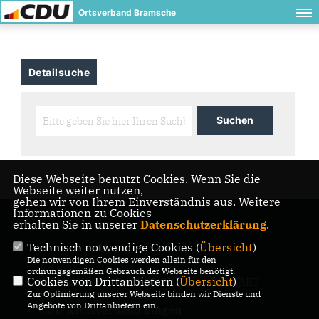
Ortsverband Bramsche
Detailsuche
Diese Webseite benutzt Cookies. Wenn Sie die
Webseite weiter nutzen,
gehen wir von Ihrem Einverständnis aus. Weitere
Informationen zu Cookies
erhalten Sie in unserer
Datenschutzerklärung
.
Informationen aus der Gemeinde und der Partei
Technisch notwendige Cookies (
Übersicht
)
Die notwendigen Cookies werden allein für den
ordnungsgemäßen Gebrauch der Webseite benötigt.
Cookies von Drittanbietern (
Übersicht
)
IMPRESSUM
DATENSCHUTZ
KONTAKT
Zur Optimierung unserer Webseite binden wir Dienste und
Angebote von Drittanbietern ein.
CDU Kreisverband Lingen