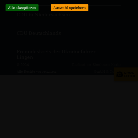
Alle akzeptieren
Auswahl speichern
CDU in Niedersachsen
CDU Deutschlands
Freundeskreis der Ukrainefahrer
Lingen
© 2026
Realisation: Sharkness Media
Alle Rechte vorbehalten.
GmbH & Co. KG