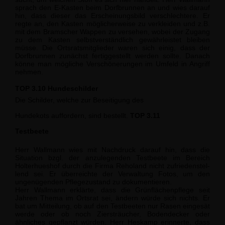
sprach den E-Kasten beim Dorfbrunnen an und wies darauf
hin, dass dieser das Erscheinungsbild ver­schlechtere. Er
regte an, den Kasten möglicherweise zu verkleiden und z.B.
mit dem Bramscher Wappen zu versehen, wobei der Zugang
zu dem Kasten selbstverständlich gewährleistet bleiben
müsse. Die Ortsratsmitglieder waren sich einig, dass der
Dorf­brunnen zunächst fertiggestellt werden sollte. Danach
könne man mögliche Verschö­nerungen im Umfeld in Angriff
nehmen.
TOP 3.10 Hundeschilder
Die Schilder, welche zur Beseitigung des
Hundekots auffordern, sind bestellt.
TOP 3.11
Testbeete
Herr Wallmann wies mit Nachdruck darauf hin, dass die
Situation bzgl. der anzulegen­den Testbeete im Bereich
Holterhueshof durch die Firma Reholand nicht zufriedenstel­
lend sei. Er überreichte der Verwaltung Fotos, um den
ungenügenden Pflegezustand zu dokumentieren.
Herr Wallmann erklärte, dass die Grünflächenpflege seit
Jahren Thema im Ortsrat sei, ändern würde sich nichts. Er
bat um Mitteilung, ob auf den Testbeeten nur Rasen ein­gesät
werde oder ob noch Ziersträucher, Bodendecker oder
ähnliches gepflanzt wür­den. Herr Heskamp erinnerte, dass