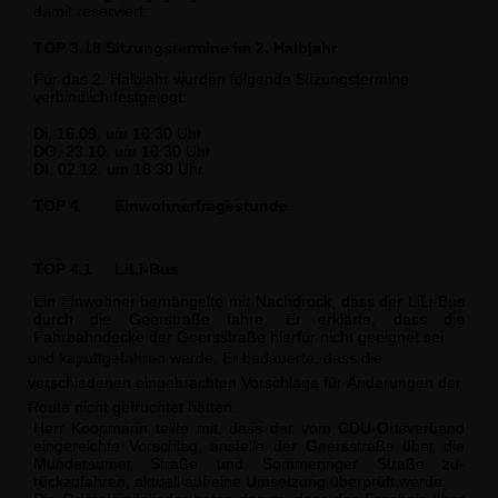
damit reserviert.
TOP 3.18 Sitzungstermine im 2. Halbjahr
Für das 2. Halbjahr wurden folgende Sitzungstermine
verbindlich festgelegt:
Di, 16.09. um 16:30 Uhr
DO, 23.10. um 16:30 Uhr
DI, 02.12. um 16:30 Uhr.
TOP 4
Einwohnerfragestunde
TOP 4.1
LiLi-Bus
Ein Einwohner bemängelte mit Nachdruck, dass der LiLi-Bus
durch die Geerstraße fahre. Er erklärte, dass die
Fahrbahndecke der Geersstraße hierfür nicht geeignet sei
und kaputtgefahren werde. Er bedauerte, dass die
verschiedenen eingebrachten Vor­schläge für Änderungen der
Route nicht gefruchtet hätten.
Herr Koopmann teilte mit, dass der vom CDU-Ortsverband
eingereichte Vorschlag, anstelle der Geersstraße über die
Mundersumer Straße und Sommeringer Straße zu­
rückzufahren, aktuell auf eine Umsetzung überprüft werde.