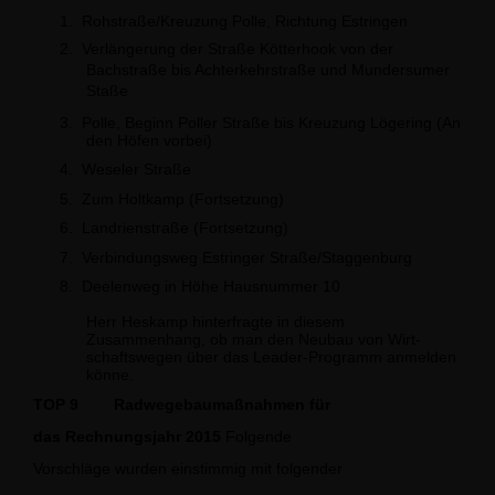
1.
Rohstraße/Kreuzung Polle, Richtung Estringen
2.
Verlängerung der Straße Kötterhook von der
Bachstraße bis Achterkehrstraße und Mundersumer
Staße
3.
Polle, Beginn Poller Straße bis Kreuzung Lögering (An
den Höfen vorbei)
4.
Weseler Straße
5.
Zum Holtkamp (Fortsetzung)
6.
Landrienstraße (Fortsetzung)
7.
Verbindungsweg Estringer Straße/Staggenburg
8.
Deelenweg in Höhe Hausnummer 10
Herr Heskamp hinterfragte in diesem
Zusammenhang, ob man den Neubau von Wirt­
schaftswegen über das Leader-Programm anmelden
könne.
TOP 9
Radwegebaumaßnahmen für
das Rechnungsjahr 2015
Folgende
Vorschläge wurden einstimmig mit folgender