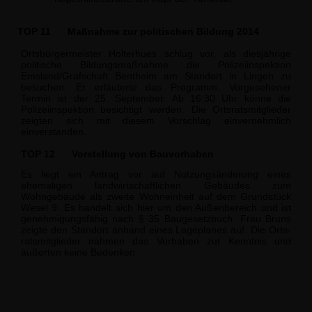
TOP 11
Maßnahme zur politischen Bildung 2014
Ortsbürgermeister Holterhues schlug vor, als diesjährige
politische Bildungsmaßnahme die Polizeiinspektion
Emsland/Grafschaft Bentheim am Standort in Lingen zu
besu­chen. Er erläuterte das Programm. Vorgesehener
Termin ist der 25. September. Ab 16:30 Uhr könne die
Polizeiinspektion besichtigt werden. Die Ortsratsmitglieder
zeigten sich mit diesem Vorschlag einvernehmlich
einverstanden.
TOP 12
Vorstellung von Bauvorhaben
Es liegt ein Antrag vor auf Nutzungsänderung eines
ehemaligen landwirtschaftlichen Gebäudes zum
Wohngebäude als zweite Wohneinheit auf dem Grundstück
Wesel 9. Es handelt sich hier um den Außenbereich und ist
genehmigungsfähig nach § 35 Bau­gesetzbuch. Frau Bruns
zeigte den Standort anhand eines Lageplanes auf. Die Orts­
ratsmitglieder nahmen das Vorhaben zur Kenntnis und
äußerten keine Bedenken.