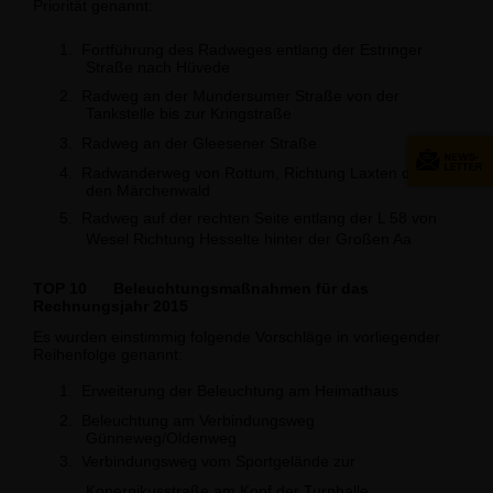
Priorität genannt:
1.
Fortführung des Radweges entlang der Estringer
Straße nach Hüvede
2.
Radweg an der Mundersumer Straße von der
Tankstelle bis zur Kringstraße
3.
Radweg an der Gleesener Straße
4.
Radwanderweg von Rottum, Richtung Laxten durch
den Märchenwald
5.
Radweg auf der rechten Seite entlang der L 58 von
Wesel Richtung Hesselte hinter der Großen Aa
TOP 10
Beleuchtungsmaßnahmen für das
Rechnungsjahr 2015
Es wurden einstimmig folgende Vorschläge in vorliegender
Reihenfolge genannt:
1.
Erweiterung der Beleuchtung am Heimathaus
2.
Beleuchtung am Verbindungsweg
Günneweg/Oldenweg
3.
Verbindungsweg vom Sportgelände zur
Kopernikusstraße am Kopf der Turnhalle