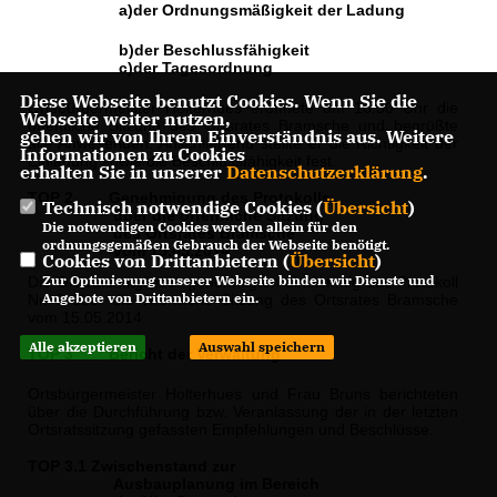
a)
der Ordnungsmäßigkeit der Ladung
b)
der Beschlussfähigkeit
c)
der Tagesordnung
Diese Webseite benutzt Cookies. Wenn Sie die
Ortsbürgermeister Holterhues eröffnete um 16:30 Uhr die
Webseite weiter nutzen,
öffentliche Sitzung des Orts­rates Bramsche und begrüßte
gehen wir von Ihrem Einverständnis aus. Weitere
alle Anwesenden. Anschließend stellte er die Richtigkeit der
Informationen zu Cookies
Einladung sowie die Beschlussfähigkeit fest.
erhalten Sie in unserer
Datenschutzerklärung
.
TOP 2
Genehmigung des Protokolls
Technisch notwendige Cookies (
Übersicht
)
über die öffentliche Sit­zung
Die notwendigen Cookies werden allein für den
des Ortsrates Bramsche
ordnungsgemäßen Gebrauch der Webseite benötigt.
vom 15.05.2014
Cookies von Drittanbietern (
Übersicht
)
Zur Optimierung unserer Webseite binden wir Dienste und
Die Ortsratsmitglieder genehmigten einstimmig das Protokoll
Angebote von Drittanbietern ein.
Nr. 3 über die öffentliche Sitzung des Ortsrates Bramsche
vom 15.05.2014.
Alle akzeptieren
Auswahl speichern
TOP 3
Bericht der Verwaltung
Ortsbürgermeister Holterhues und Frau Bruns berichteten
über die Durchführung bzw. Veranlassung der in der letzten
Ortsratssitzung gefassten Empfehlungen und Be­schlüsse.
TOP 3.1 Zwischenstand zur
Ausbauplanung im Bereich