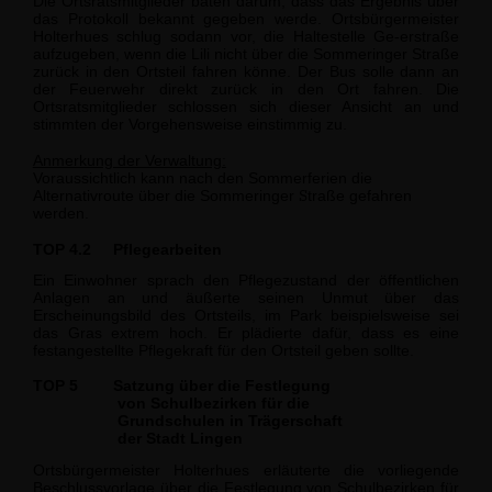
Die Ortsratsmitglieder baten darum, dass das Ergebnis über
das Protokoll bekannt gegeben werde. Ortsbürgermeister
Holterhues schlug sodann vor, die Haltestelle Ge-erstraße
aufzugeben, wenn die Lili nicht über die Sommeringer Straße
zurück in den Ortsteil fahren könne. Der Bus solle dann an
der Feuerwehr direkt zurück in den Ort fahren. Die
Ortsratsmitglieder schlossen sich dieser Ansicht an und
stimmten der Vor­gehensweise einstimmig zu.
Anmerkung der Verwaltung:
Voraussichtlich kann nach den Sommerferien die
S
Alternativroute über die Sommeringer
traße gefahren
werden.
TOP 4.2
Pflegearbeiten
Ein Einwohner sprach den Pflegezustand der öffentlichen
Anlagen an und äußerte sei­nen Unmut über das
Erscheinungsbild des Ortsteils, im Park beispielsweise sei
das Gras extrem hoch. Er plädierte dafür, dass es eine
festangestellte Pflegekraft für den Ortsteil geben sollte.
TOP 5
Satzung über die Festlegung
von Schulbezirken für die
Grundschulen in Trägerschaft
der Stadt Lingen
Ortsbürgermeister Holterhues erläuterte die vorliegende
Beschlussvorlage über die Festlegung von Schulbezirken für