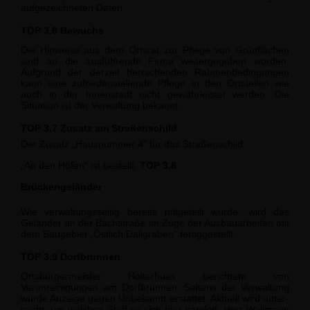
aufgezeichneten Daten.
TOP 3.6 Bewuchs
Die Hinweise aus dem Ortsrat zur Pflege von Grünflächen
sind an die ausführende Firma weitergegeben worden.
Aufgrund der derzeit herrschenden Rahmenbedingun­gen
kann eine zufriedenstellende Pflege in den Ortsteilen wie
auch in der Innenstadt nicht gewährleistet werden. Die
Situation ist der Verwaltung bekannt.
TOP 3.7 Zusatz am Straßenschild
Der Zusatz „Hausnummer 4“ für das Straßenschild
An den Höfen“ ist bestellt.
TOP 3.8
Brückengeländer
Wie verwaltungsseitig bereits mitgeteilt wurde, wird das
Geländer an der Bachstraße im Zuge der Ausbauarbeiten mit
dem Baugebiet „Östlich Dallgraben“ fertiggestellt.
TOP 3.9 Dorfbrunnen
Ortsbürgermeister Holterhues berichtete von
Verunreinigungen am Dorfbrunnen. Sei­tens der Verwaltung
wurde Anzeige gegen Unbekannt erstattet. Aktuell wird unter­
sucht, um welchen Stoff es sich hier handelt. Herr Wallmann