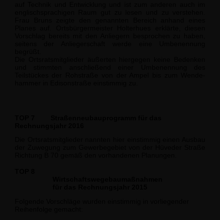
auf Technik und Entwicklung und ist zum anderen auch im
englischsprachigen Raum gut zu lesen und zu verstehen.
Frau Bruns zeigte den genannten Bereich anhand eines
Planes auf. Ortsbürgermeister Holterhues erklär­te, diesen
Vorschlag bereits mit den Anliegern besprochen zu haben,
seitens der An­liegerschaft werde eine Umbenennung
begrüßt.
Die Ortsratsmitglieder äußerten hiergegen keine Bedenken
und stimmten anschließend einer Umbenennung des
Teilstückes der Rohstraße von der Ampel bis zum Wende­
hammer in Edisonstraße einstimmig zu.
TOP 7
Straßenneubauprogramm für das
Rechnungsjahr 2016
Die Ortsratsmitglieder nannten hier einstimmig einen Ausbau
der Zuwegung zum Ge­werbegebiet von der Hüveder Straße
Richtung B 70 gemäß den vorhandenen Planun­gen.
TOP 8
Wirtschaftswegebaumaßnahmen
für das Rechnungs­jahr 2015
Folgende Vorschläge wurden einstimmig in vorliegender
Reihenfolge gemacht: