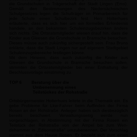
die Grundschulen in Trägerschaft der Stadt Lingen (Ems).
Gemäß den Bestimmungen des Niedersächsischen
Schulgesetzes legen die Schulträger im Primarbereich für
jede Schule einen Schulbezirk fest. Herr Holterhues
erläuterte, dass es sich hier um ein formelles Erfordernis
handele, an den bekannten Schuleinzugsbezirken ändere
sich nichts. Die Ortsratsmitglieder wiesen drauf hin, dass die
Kinder aus Gleesen die Grundschule in Bramsche besuchen.
Dieses müsse auch zukünftig sichergestellt sein. Frau Bruns
erklärte, dass die Stadt Lingen nur auf eige­nem Stadtgebiet
Schuleinzugsbereiche festlegen könne.
Mit dem Hinweis, dass auch zukünftig die Kinder aus
Gleesen die Grundschule in Bramsche besuchen sollen,
stimmten die Ortsratsmitglieder bei einer Enthaltung der
Beschlussvorlage einstimmig zu.
TOP 6
Beratung über die
Umbenennung eines
Teilstückes der Rohstraße
Ortsbürgermeister Holterhues leitete in die Thematik ein. Es
gebe Probleme für Lkw-Fahrer beim Auffinden der Firma
Rosen an der Rohstraße. Anlieger haben sich dies­bezüglich
bereits beschwert. Verwaltungsseitig werde nun
vorgeschlagen, in Abstim­mung mit der Firma Rosen ein
Teilstück der Rohstraße von der Ampel bis zum Wen­
dehammer in „Edisonstraße“ umzubenennen. Der Vorschlag
stammt aus dem Hause Rosen. Er bezieht sich zum einen