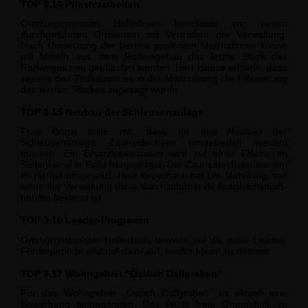
TOP 3.14 Pflasterarbeiten
Ortsbürgermeister Holterhues berichtete von einem
durchgeführten Ortstermin mit Ver­tretern der Verwaltung.
Nach Umsetzung der bereits geplanten Maßnahmen könne
mit Mitteln aus dem Radwegebau das letzte Stück des
Radweges neu gepflastert werden. Herr Haase erklärte, dass
seitens des Tiefbauamtes in der Märzsitzung die Pflasterung
des letzten Stückes zugesagt wurde.
TOP 3.15 Neubau der Schleusenanlage
Frau Bruns teilte mit, dass für den Neubau der
Schleusenanlage Zauneidechsen um­gesiedelt werden
müssen. Ein Ersatzlebensraum wird auf einer Fläche im
Seitenkanal in Polle hergerichtet. Die Zauneidechsen werden
im Herbst umgesetzt. Herr Koopmann bat um Mitteilung, seit
wann der Verwaltung diese durchzuführende Ausgleichsmaß­
nahme bekannt ist.
TOP 3.16 Leader-Programm
Ortsbürgermeister Holterhues verwies auf die neue Leader-
Förderperiode und rief da­zu auf, hierfür Ideen zu nennen.
TOP 3.17 Wohngebiet "Östlich Dallgraben"
Für das Wohngebiet „Östlich Dallgraben“ ist aktuell eine
Bewerbung eingegangen. Das letzte freie Grundstück ist