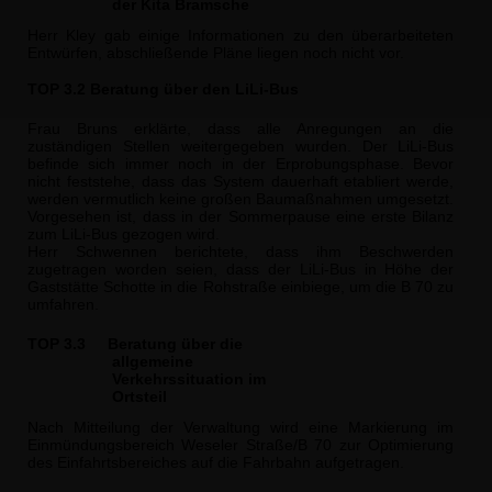
der Kita Bramsche
Herr Kley gab einige Informationen zu den überarbeiteten
Entwürfen, abschließende Pläne liegen noch nicht vor.
TOP 3.2 Beratung über den LiLi-Bus
Frau Bruns erklärte, dass alle Anregungen an die
zuständigen Stellen weitergegeben wurden. Der LiLi-Bus
befinde sich immer noch in der Erprobungsphase. Bevor
nicht feststehe, dass das System dauerhaft etabliert werde,
werden vermutlich keine großen Baumaßnahmen umgesetzt.
Vorgesehen ist, dass in der Sommerpause eine erste Bi­lanz
zum LiLi-Bus gezogen wird.
Herr Schwennen berichtete, dass ihm Beschwerden
zugetragen worden seien, dass der LiLi-Bus in Höhe der
Gaststätte Schotte in die Rohstraße einbiege, um die B 70 zu
umfahren.
TOP 3.3
Beratung über die
allgemeine
Verkehrssituation im
Ortsteil
Nach Mitteilung der Verwaltung wird eine Markierung im
Einmündungsbereich Weseler Straße/B 70 zur Optimierung
des Einfahrtsbereiches auf die Fahrbahn aufgetragen.